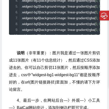
.
widgest
-
bg1
{
background
-
image
:
 linear
-
gradient
(
rgba
(
0
,
0
,
0
,
0
    $output 
.=
'<input id="'
.
$this
->
get_field_id
(
'title'
)
.
'" name="'
.
.
widgest
-
bg2
{
background
-
image
:
 linear
-
gradient
(
rgba
(
0
,
0
,
0
,
0
    $output 
.=
'</td></tr><tr><td>建站时间：</td><td>'
;
.
widgest
-
bg3
{
background
-
image
:
 linear
-
gradient
(
rgba
(
0
,
0
,
0
,
0
    $output 
.=
'<input id="'
.
$this
->
get_field_id
(
'establish_time'
)
.
.
widgest
-
bg4
{
background
-
image
:
 linear
-
gradient
(
rgba
(
0
,
0
,
0
,
0
    $output 
.=
'</td></tr></table>'
;
.
widgest
-
bg5
{
background
-
image
:
 linear
-
gradient
(
rgba
(
0
,
0
,
0
,
0
    echo $output
;
.
widgest
-
bg6
{
background
-
image
:
 linear
-
gradient
(
rgba
(
0
,
0
,
0
,
0
}
.
widgest
-
bg7
{
background
-
image
:
 linear
-
gradient
(
rgba
(
0
,
0
,
0
,
0
.
widgest
-
bg8
{
background
-
image
:
 linear
-
gradient
(
rgba
(
0
,
0
,
0
,
0
function
 update
(
$new_instance
,
 $old_instance
){
.
widgest
-
bg9
{
background
-
image
:
 linear
-
gradient
(
rgba
(
0
,
0
,
0
,
0
// 更新数据的函数
说明
（非常重要）：图片我是通过一张图片剪切
.
widgest
-
bg10
{
background
-
image
:
 linear
-
gradient
(
rgba
(
0
,
0
,
0
,
    $instance 
=
 $old_instance
;
.
widgest
-
bg11
{
background
-
image
:
 linear
-
gradient
(
rgba
(
0
,
0
,
0
,
成11张图片（有11个信息统计），然后通过CSS添加
// 数据处理
    $instance
[
'title'
]
=
 strip_tags
(
stripslashes
(
$new_instance
[
'tit
进去的。你可以自己剪切11张图片，然后按顺序添加
    $instance
[
'establish_time'
]
=
 strip_tags
(
stripslashes
(
$new_i
进去，css中”widgest-bg1-widgest-bg11″都是按顺序
return
 $instance
;
好的，在url(图片链接路径)里面加，不懂的请下方评
}
论留言。
function
 widget
(
$args
,
 $instance
){
4、最后一步，在网站后台—》外观—》小工具
    extract
(
$args
);
//展开数组
    $title 
=
 apply_filters
(
'widget_title'
,
empty
(
$instance
[
'title'
])
?
' 
—》BatCat网站统计，添加到侧边栏即可完成。