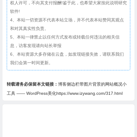
权人许可，不向其支付报酬!鉴于此，也希望大家按此说明研究
    $output 
.=
 timer_stop
(
0
,
5
);
软件!
    $output 
.=
'秒</li></div></div></div>'
;
4、本站一切资源不代表本站立场，并不代表本站赞同其观点
    echo $output
;
和对其真实性负责。
}
5、本站一律禁止以任何方式发布或转载任何违法的相关信
}
息，访客发现请向站长举报
6、本站资源大多存储在云盘，如发现链接失效，请联系我们
function
EfanWebsitestat
(){
我们会第一时间更新。
// 注册小工具
  register_widget
(
'EfanWebsitestat'
);
}
转载请务必保留本文链接：
博客侧边栏带图片背景的网站概况小
add_action
(
'widgets_init'
,
'EfanWebsitestat'
);
工具 —— WordPress美化https://www.izywang.com/317.html
?>