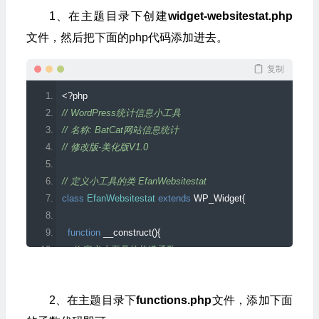
1、在主题目录下创建
widget-websitestat.php
文件，然后把下面的php代码添加进去。
复制
<?
php
// WordPress统计信息小工具
// 名称: BatCat网站信息统计
// 修改版-美化版V1.0
// 定义小工具的类 EfanWebsitestat
class
EfanWebsitestat
extends
 WP_Widget
{
function
 __construct
(){
// 定义小工具的构造函数
    $widget_ops 
=
 array
(
'classname'
=>
'widget_Websitestat'
,
'
    parent
::
__construct
(
false
,
'BatCat 网站统计'
,
 $widget_ops
);
2、在主题目录下
functions.php
文件，添加下面
}