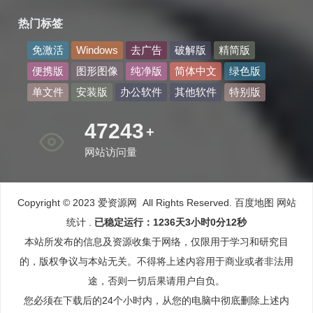
热门标签
免激活
Windows
去广告
破解版
精简版
便携版
图形图像
纯净版
简体中文
绿色版
单文件
安装版
办公软件
其他软件
特别版
53900
+
网站访问量
Copyright © 2023 爱资源网 All Rights Reserved.
百度地图
网站
统计
.
已稳定运行：1236天3小时0分12秒
本站所发布的信息及资源收集于网络，仅限用于学习和研究目
的，版权争议与本站无关。不得将上述内容用于商业或者非法用
途，否则一切后果请用户自负。
您必须在下载后的24个小时内，从您的电脑中彻底删除上述内