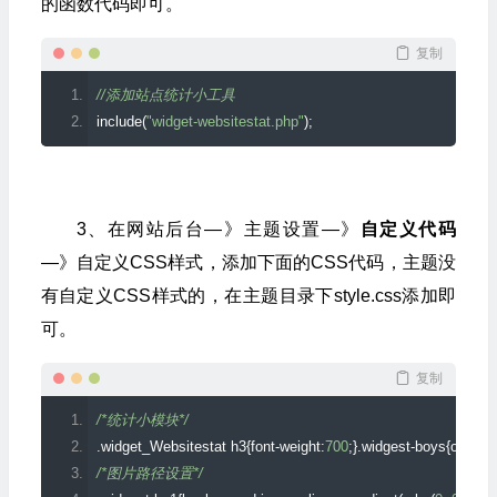
的函数代码即可。
function
 form
(
$instance
){
// 表单函数,控制后台显示
复制
// $instance 为之前保存过的数据
//添加站点统计小工具
// 如果之前没有数据的话,设置默认量
include
(
"widget-websitestat.php"
);
    $instance 
=
 wp_parse_args
(
(
array
)
$instance
,
      array
(
'title'
=>
'网站信息统计'
,
3、在网站后台—》主题设置—》
自定义代码
'establish_time'
=>
'2021-10-01'
—》自定义CSS样式，添加下面的CSS代码，主题没
)
);
有自定义CSS样式的，在主题目录下style.css添加即
可。
    $title 
=
 htmlspecialchars
(
$instance
[
'title'
]);
    $establish_time 
=
 htmlspecialchars
(
$instance
[
'establish_ti
复制
/*统计小模块*/
// 表格布局输出表单
.
widget_Websitestat h3
{
font
-
weight
:
700
;}.
widgest
-
boys
{
overflo
    $output 
=
'<table>'
;
/*图片路径设置*/
    $output 
.=
'<tr><td>标题</td><td>'
;