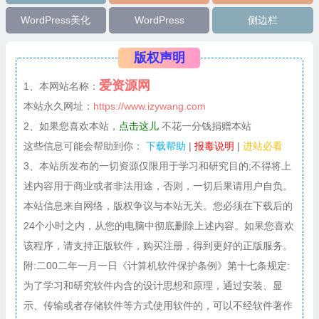
    $output 
.=
 $link
;
WordPress美化
WordPress
侧边栏
    $output 
.=
' 个</li></div></div></div>'
;
    $output 
.=
'<div class="widgest-bg widgest-bg6"><div c
    $output 
.=
 $users
版权声明
;
    $output 
.=
' 个</li></div></div></div>'
;
爱资源网
1、本网站名称：
    $output 
.=
'<div class="widgest-bg widgest-bg7"><div c
本站永久网址：
https://www.izywang.com
    $output 
.=
 $time
;
    $output 
.=
' 天</li></div></div></div>'
;
2、如果您喜欢本站，
点击这儿
不花一分钱捐赠本站
    $output 
.=
'<div class="widgest-bg widgest-bg8"><div c
这些信息可能会帮助到你：
下载帮助
|
报毒说明
|
进站必看
    $output 
.=
 $establish_time
;
3、本站所发布的一切资源仅限用于学习和研究目的;不得将上
    $output 
.=
'</li></div></div></div>'
;
述内容用于商业或者非法用途，否则，一切后果请用户自负。
    $output 
.=
'<div class="widgest-bg widgest-bg9"><div c
本站信息来自网络，版权争议与本站无关。您必须在下载后的
    $output 
.=
 $last
;
24个小时之内，从您的电脑中彻底删除上述内容。如果您喜欢
    $output 
.=
'</li></div></div></div>'
;
//   页面生成耗时+数据库查询  
该程序，请支持正版软件，购买注册，得到更好的正版服务。
    $output 
.=
'<div class="widgest-bg widgest-bg10"><div 
附:二00二年一月一日《计算机软件保护条例》第十七条规定:
    $output 
.=
 get_num_queries
();
为了学习和研究软件内含的设计思想和原理，通过安装、显
    $output 
.=
' 次 </li></div></div></div>'
;
示、传输或者存储软件等方式使用软件的，可以不经软件著作
    $output 
.=
'<div class="widgest-bg widgest-bg11"><div 