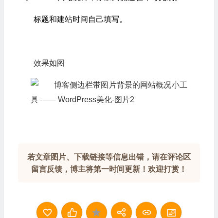
    $establish_time 
=
 empty
(
$instance
[
'establish_time'
])
?
'202
标题和建站时间自己填写。
    echo $before_widget
;
    echo $before_title 
.
 $title 
.
 $after_title
;
    echo 
'<div class="widgest-boys"><ul>'
;
    $this
->
efan_get_websitestat
(
$establish_time
);
效果如图
    echo 
'</ul></div>'
;
    echo $after_widget
;
}
function
 efan_get_websitestat
(
$establish_time
){
// 相关数据的获取
global
 $wpdb
;
    $count_posts 
=
 wp_count_posts
();
若文章图片、下载链接等信息出错，请在评论区
    $published_posts 
=
 $count_posts
->
publish
;
留言反馈，博主将第一时间更新！欢迎打赏！
    $comments_count 
=
 $wpdb
->
get_var
(
"SELECT COUNT(*) 
    $time 
=
 floor
((
time
()-
strtotime
(
$establish_time
))/
86400
);
    $count_tags 
=
 wp_count_terms
(
'post_tag'
);
    $count_pages 
=
 wp_count_posts
(
'page'
);
    $link 
=
 $wpdb
->
get_var
(
"SELECT COUNT(*) FROM $wpdb->li