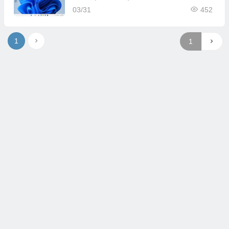
03/31
452
1