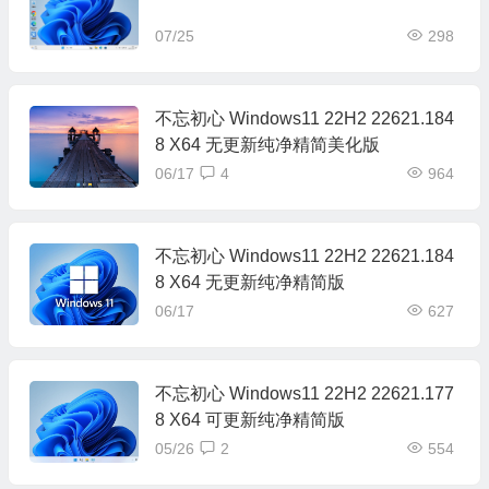
07/25
298
不忘初心 Windows11 22H2 22621.184
8 X64 无更新纯净精简美化版
06/17
4
964
不忘初心 Windows11 22H2 22621.184
8 X64 无更新纯净精简版
06/17
627
不忘初心 Windows11 22H2 22621.177
8 X64 可更新纯净精简版
05/26
2
554