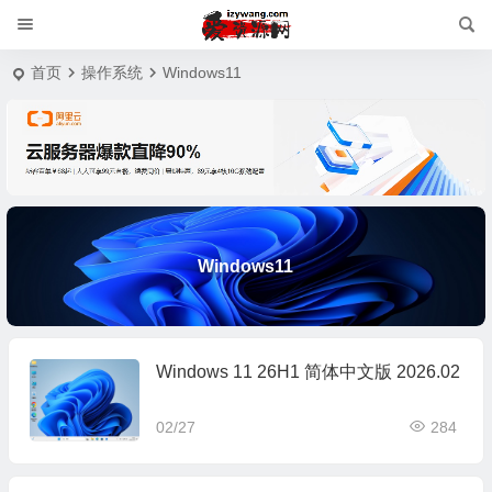
首页
操作系统
Windows11
Windows11
Windows 11 26H1 简体中文版 2026.02
02/27
284