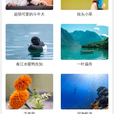
超萌可爱的斗牛犬
枝头小翠
春江水暖鸭先知
一叶扁舟
万寿菊
深海蛟龙