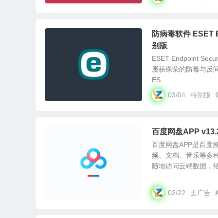
防病毒软件 ESET Endp
别版
ESET Endpoin
屡获殊荣的防毒与反
ES...
03/04
特别版
百度网盘APP v13
百度网盘APP是百
频、文档、音乐等多
随地访问云端数据，结合
02/22
去广告