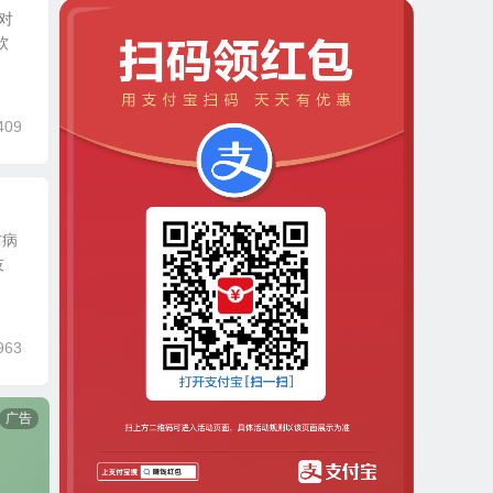
过对
软
409
防病
技
963