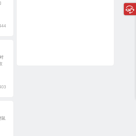
的
444
过对
软
403
键鼠