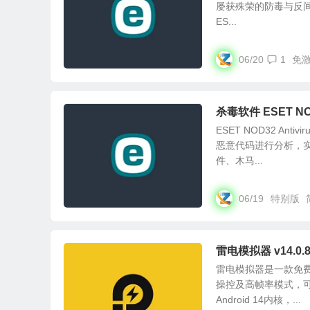
屡获殊荣的防毒与反
ES...
06/20
1
免
杀毒软件 ESET NOD
ESET NOD32 A
恶意代码进行分析，
件、木马...
06/19
特别版
雷电模拟器 v14.
雷电模拟器是一款免
操控及高帧率模式，可
Android 14内核，...