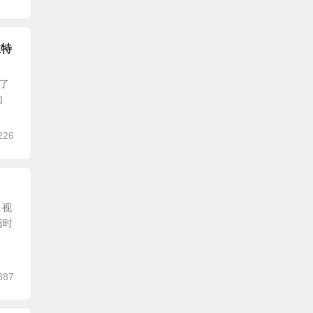
业特
用了
的
226
、视
随时
387