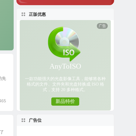
正版优惠
的先
465
广告位
用了