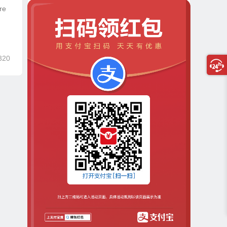
re
320