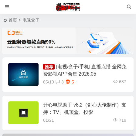
首页
电视盒子
[电视/盒子/手机] 直播点播 全网免
推荐
费影视APP合集 2026.05
637
05/19
3
5
开心电视助手 v8.2（剑心大佬制作）支
持：TV、机顶盒、投影
01/21
719