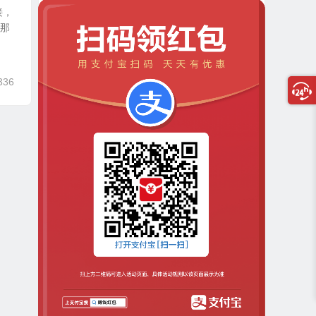
接，
，那
336