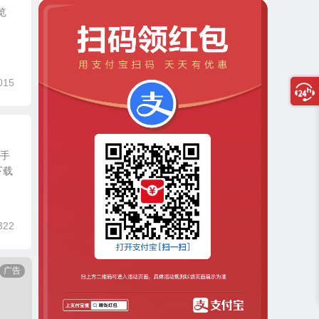
览
015
需手
下载
322