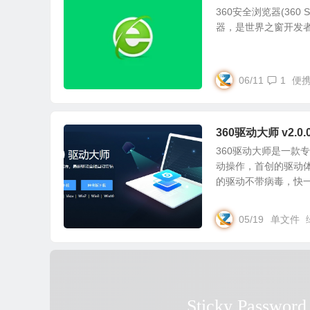
360安全浏览器(360 
器，是世界之窗开发者凤
06/11
1
便
360驱动大师 v2.
360驱动大师是一款
动操作，首创的驱动
的驱动不带病毒，快一点
05/19
单文件