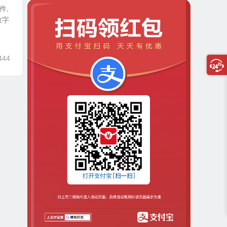
件,
数字
444