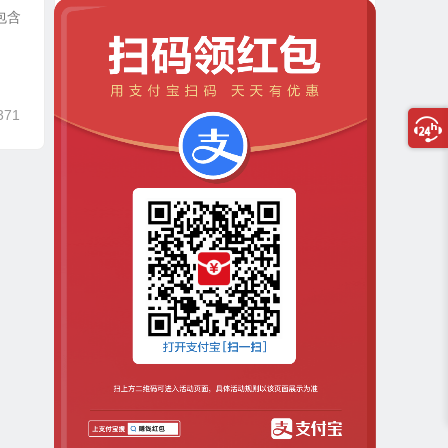
包含
371