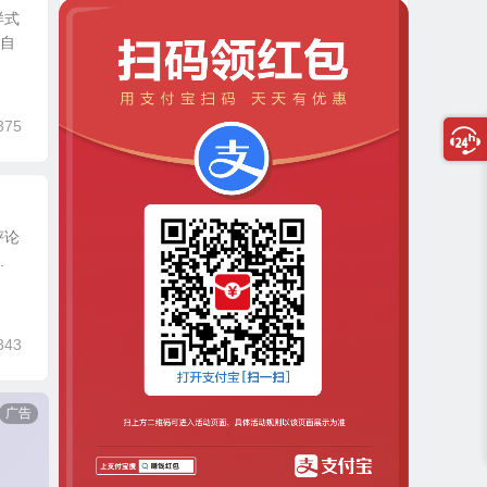
样式
置自
375
评论
.
343