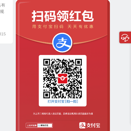
具有
条规
315