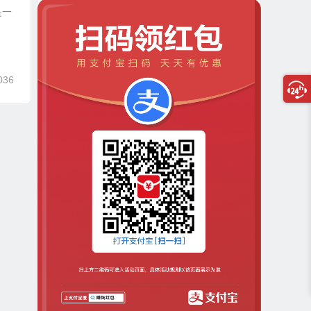
是一
036