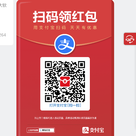
大软
264