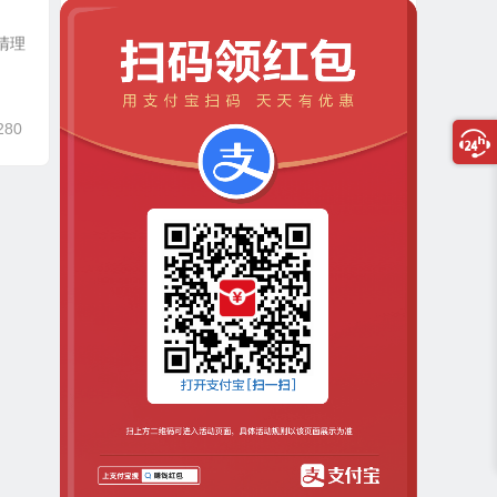
清理
280