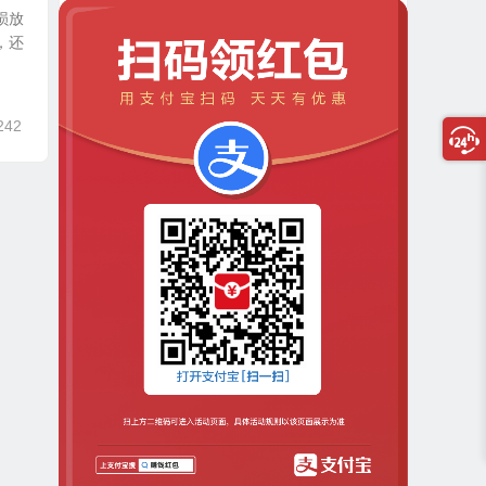
损放
，还
242