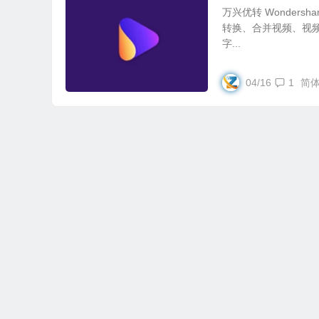
万兴优转 Wonders
转换、合并视频、视
字...
04/16
1
简