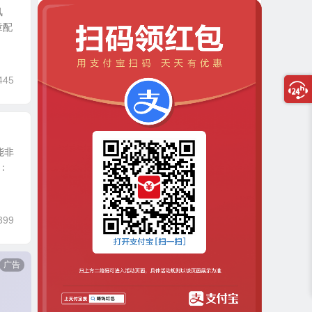
风
章配
445
能非
：
399