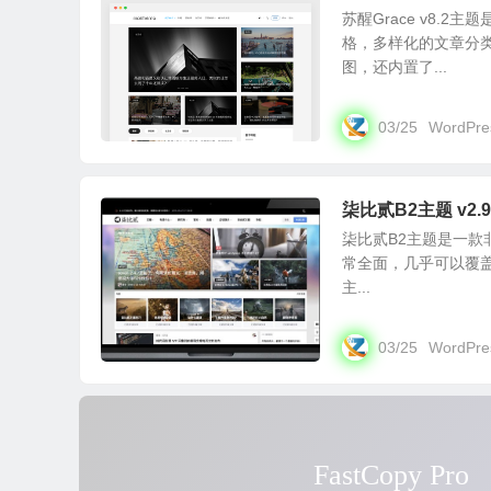
苏醒Grace v8.
格，多样化的文章分
图，还内置了...
03/25
WordPr
柒比贰B2主题 v2.
柒比贰B2主题是一款非
常全面，几乎可以覆
主...
03/25
WordPr