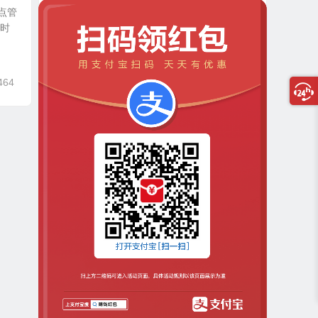
站点管
件时
464