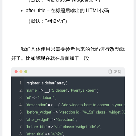
after_title – 在标题后输出的 HTML代码
（默认："</h2>\n"）
我们具体使用只需要参考原来的代码进行改动就
好了。比如我现在就在后面加了一段
复制
register_sidebar
(
 array
(
'name'
=>
 __
(
'Sidebar4'
,
'twentysixteen'
),
'id'
=>
'sidebar-4'
,
'description'
=>
 __
(
'Add widgets here to appear in your sidebar.
'before_widget'
=>
'<section id="%1$s" class="widget %2$s">
'after_widget'
=>
'</section>'
,
'before_title'
=>
'<h2 class="widget-title">'
,
'after_title'
=>
'</h2>'
,