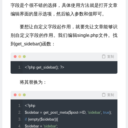
字段是个很不错的选择，具体使用方法就是打开文章
编辑界面的显示选项，然后输入参数和值即可。
要想让自定义字段起作用，就要先让文章能够识
别自定义字段的作用。我们编辑single.php文件。找
到get_sidebar()函数：
复制
<?
php get_sidebar
();
?>
将其替换为：
复制
<?
php
$sidebar 
=
 get_post_meta
(
$post
->
ID
,
'sidebar'
,
true
);
if
(
empty
(
$sidebar
)){
$sidebar 
=
'sidebar'
;