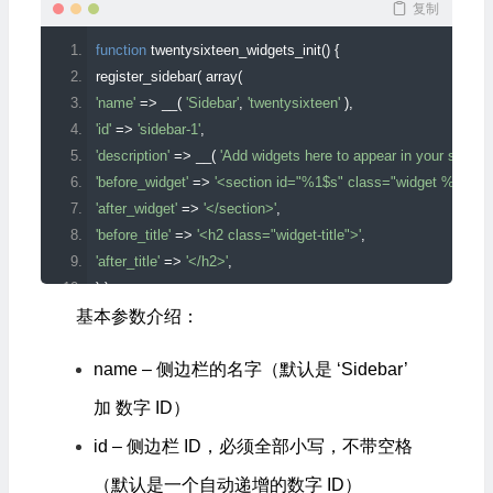
复制
function
 twentysixteen_widgets_init
()
{
register_sidebar
(
 array
(
'name'
=>
 __
(
'Sidebar'
,
'twentysixteen'
),
'id'
=>
'sidebar-1'
,
'description'
=>
 __
(
'Add widgets here to appear in your sidebar.
'before_widget'
=>
'<section id="%1$s" class="widget %2$s">
'after_widget'
=>
'</section>'
,
'before_title'
=>
'<h2 class="widget-title">'
,
'after_title'
=>
'</h2>'
,
)
);
}
基本参数介绍：
name – 侧边栏的名字（默认是 ‘Sidebar’
加 数字 ID）
id – 侧边栏 ID，必须全部小写，不带空格
（默认是一个自动递增的数字 ID）