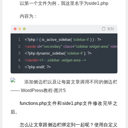
以第一个文件为例，我这里名字为side1.php
内容为：
复制
<?
php 
if
(
 is_active_sidebar
(
'sidebar-4'
)
)
:
?>
<aside
id
=
"secondary"
class
=
"sidebar widget-area"
role
=
"com
<?
php dynamic_sidebar
(
'sidebar-4'
);
?>
</aside>
<!-- .sidebar .widget-area -->
<?
php endif
;
?>
functions.php文件和side1.php文件修改完毕之
后。
怎么让文章跟侧边栏绑定到一起呢？使用自定义