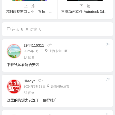
上一篇
下一篇
强制调整窗口大小、置顶、隐藏 ForceToolkit 汉化绿色便携版
三维动画软件 Autodesk 3ds Max 2023.3 中文破解版
8
8
评论
访客
8
F
0
2944115311
2025年1月9日
上海市宝山区
回复
下载试试看能否安装
7
F
0
Hlaoye
2024年3月13日
云南省昭通市
回复
这里的资源太安逸了，值得推广！
6