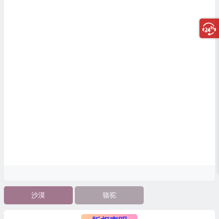
沙漠
骆驼