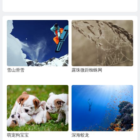
雪山滑雪
露珠微距蜘蛛网
萌宠狗宝宝
深海蛟龙