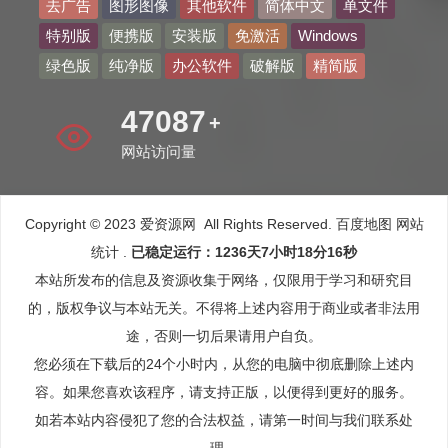
去广告
图形图像
其他软件
简体中文
单文件
特别版
便携版
安装版
免激活
Windows
绿色版
纯净版
办公软件
破解版
精简版
58488
+
网站访问量
Copyright © 2023 爱资源网 All Rights Reserved.
百度地图
网站
统计
.
已稳定运行：1236天7小时18分17秒
本站所发布的信息及资源收集于网络，仅限用于学习和研究目
的，版权争议与本站无关。不得将上述内容用于商业或者非法用
途，否则一切后果请用户自负。
您必须在下载后的24个小时内，从您的电脑中彻底删除上述内
容。如果您喜欢该程序，请支持正版，以便得到更好的服务。
如若本站内容侵犯了您的合法权益，请第一时间与我们联系处
理。