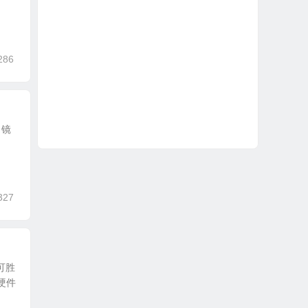
286
月镜
327
可胜
硬件