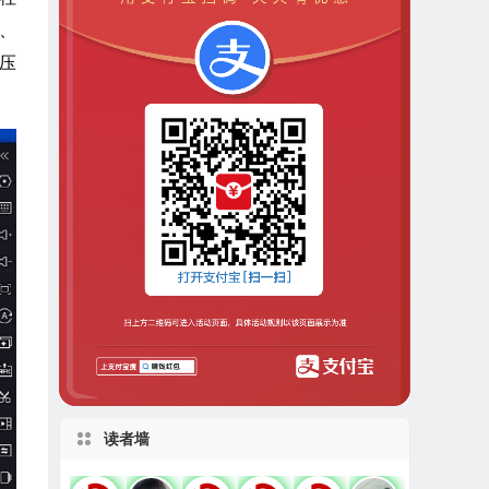
、
无压
读者墙