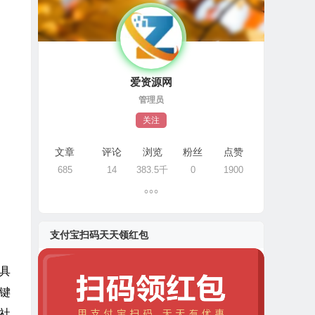
爱资源网
管理员
关注
文章
评论
浏览
粉丝
点赞
685
14
383.5千
0
1900
支付宝扫码天天领红包
器具
键
社