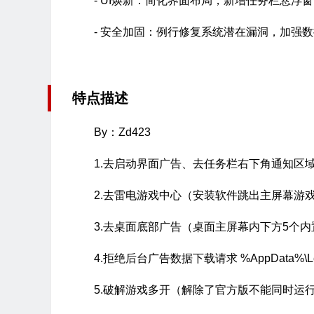
- UI焕新：简化界面布局，新增任务栏悬浮
- 安全加固：例行修复系统潜在漏洞，加强
特点描述
By：Zd423
1.去启动界面广告、去任务栏右下角通知区
2.去雷电游戏中心（安装软件跳出主屏幕游
3.去桌面底部广告（桌面主屏幕内下方5个
4.拒绝后台广告数据下载请求 %AppData%\Leid
5.破解游戏多开（解除了官方版不能同时运行