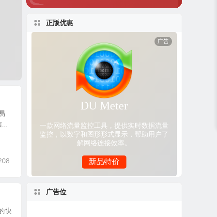
正版优惠
单易
..
208
广告位
的快