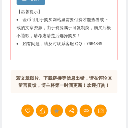
【温馨提示】
金币可用于购买网站里需要付费才能查看或下
载的文章资源，由于资源属于可复制类，购买后概
不退款，请考虑清楚后选择购买！
如有问题，请及时联系客服 QQ：7664849
若文章图片、下载链接等信息出错，请在评论区
留言反馈，博主将第一时间更新！欢迎打赏！