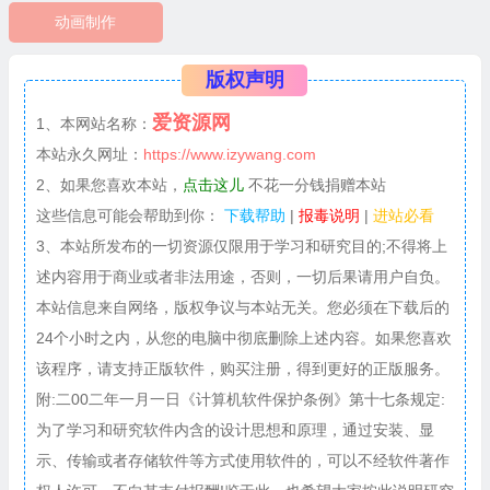
动画制作
版权声明
爱资源网
1、本网站名称：
本站永久网址：
https://www.izywang.com
2、如果您喜欢本站，
点击这儿
不花一分钱捐赠本站
这些信息可能会帮助到你：
下载帮助
|
报毒说明
|
进站必看
3、本站所发布的一切资源仅限用于学习和研究目的;不得将上
述内容用于商业或者非法用途，否则，一切后果请用户自负。
本站信息来自网络，版权争议与本站无关。您必须在下载后的
24个小时之内，从您的电脑中彻底删除上述内容。如果您喜欢
该程序，请支持正版软件，购买注册，得到更好的正版服务。
附:二00二年一月一日《计算机软件保护条例》第十七条规定:
为了学习和研究软件内含的设计思想和原理，通过安装、显
示、传输或者存储软件等方式使用软件的，可以不经软件著作