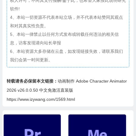
权人许可，不向其支付报酬!鉴于此，也希望大家按此说明研究
软件!
4、本站一切资源不代表本站立场，并不代表本站赞同其观点
和对其真实性负责。
5、本站一律禁止以任何方式发布或转载任何违法的相关信
息，访客发现请向站长举报
6、本站资源大多存储在云盘，如发现链接失效，请联系我们
我们会第一时间更新。
转载请务必保留本文链接：
动画制作 Adobe Character Animator
2026 v26.0.0.50 中文免激活直装版
https://www.izywang.com/1569.html