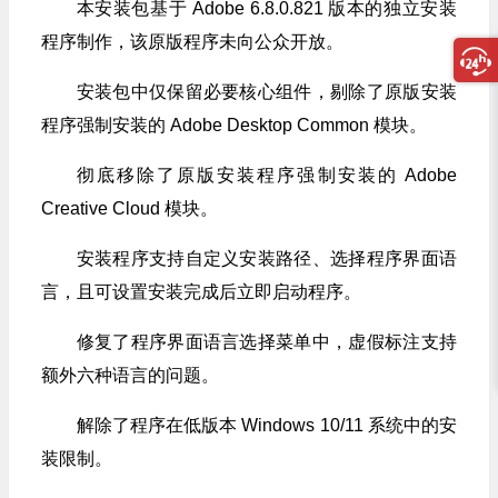
本安装包基于 Adobe 6.8.0.821 版本的独立安装
程序制作，该原版程序未向公众开放。
安装包中仅保留必要核心组件，剔除了原版安装
程序强制安装的 Adobe Desktop Common 模块。
彻底移除了原版安装程序强制安装的 Adobe
Creative Cloud 模块。
安装程序支持自定义安装路径、选择程序界面语
言，且可设置安装完成后立即启动程序。
修复了程序界面语言选择菜单中，虚假标注支持
额外六种语言的问题。
解除了程序在低版本 Windows 10/11 系统中的安
装限制。