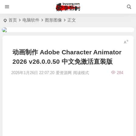
首页
电脑软件
图形图像
正文
动画制作 Adobe Character Animator
2026 v26.0.0.50 中文免激活直装版
2026年1月26日 22:07:20
爱资源网
阅读模式
284