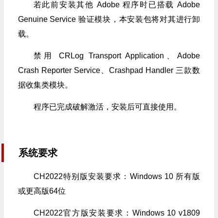
若此前安装其他 Adobe 程序时已搭载 Adobe
Genuine Service 验证模块，本安装包将对其进行卸
载。
禁用 CRLog Transport Application、Adobe
Crash Reporter Service、Crashpad Handler 三款数
据收集类模块。
程序已完成破解激活，安装后可直接使用。
系统要求
CH2022特别版安装要求：Windows 10 所有版
或更高版64位
CH2022官方版安装要求：Windows 10 v1809