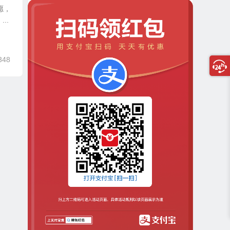
愿，
..
348