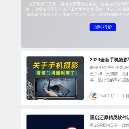
2023全新手机摄
课程介绍 手机作为
更平和、更细腻、更
善，流行化的手机摄影必
04/07
1
手
重启还原精灵软件
重启还原精灵是一款