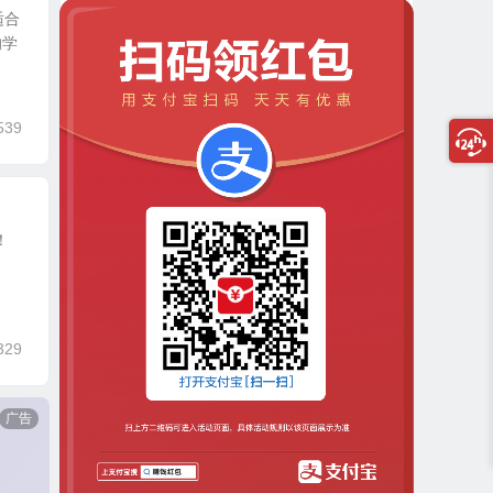
适合
的学
539
！
329