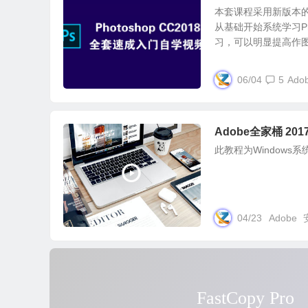
本套课程采用新版本
从基础开始系统学习P
习，可以明显提高作图.
06/04
5
Ado
Adobe全家桶 201
此教程为Windows
04/23
Adobe