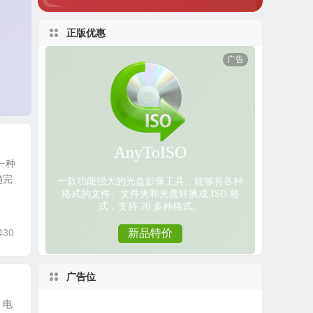
正版优惠
一种
趋完
430
广告位
，电