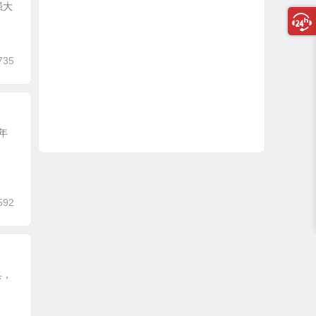
强大
735
1年
592
具，