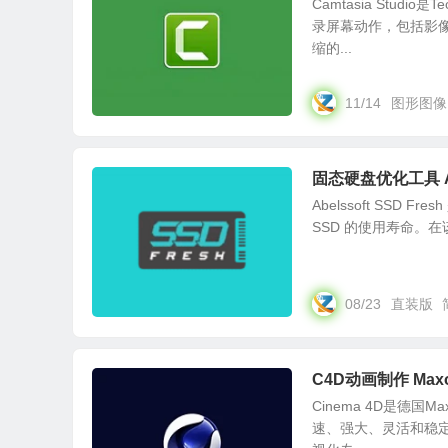
Camtasia Stu
录屏幕动作，包括影
缩的...
11/14
图形图像
固态硬盘优化工具 Abel
Abelssoft SS
SSD 的使用寿命。在
08/23
直装版
C4D动画制作 Maxon
Cinema 4D是德
速、强大、灵活和稳定