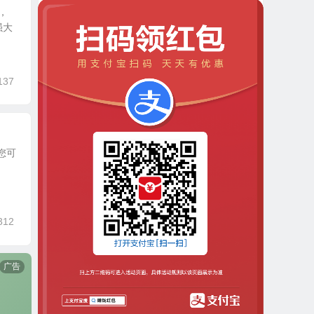
，
强大
137
出您可
312