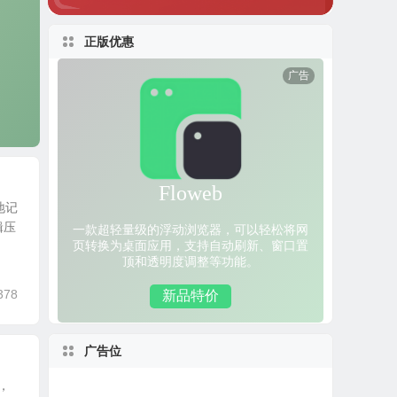
正版优惠
地记
辑压
378
广告位
，