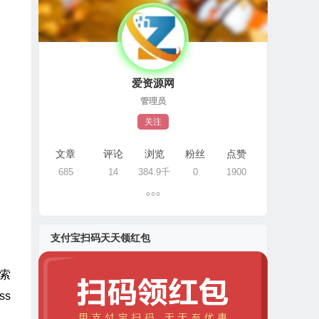
爱资源网
管理员
关注
文章
评论
浏览
粉丝
点赞
685
14
384.9千
0
1900
支付宝扫码天天领红包
搜索
ss