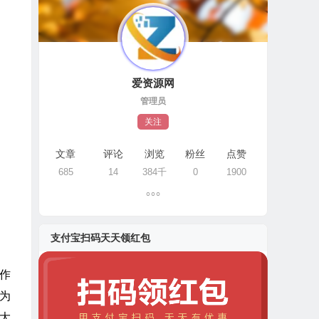
爱资源网
管理员
关注
文章
评论
浏览
粉丝
点赞
685
14
384千
0
1900
支付宝扫码天天领红包
操作
为
大