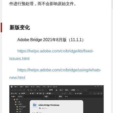
件进行预处理，而不会影响原始文件。
新版变化
Adobe Bridge 2021年8月版（11.1.1）
https://helpx.adobe.com/cn/bridge/kb/fixed-
issues.html
https://helpx.adobe.com/cn/bridge/using/whats-
new.html