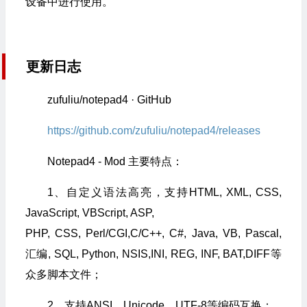
设备中进行使用。
更新日志
zufuliu/notepad4 · GitHub
https://github.com/zufuliu/notepad4/releases
Notepad4 - Mod 主要特点：
1、自定义语法高亮，支持HTML, XML, CSS,
JavaScript, VBScript, ASP,
PHP, CSS, Perl/CGI,C/C++, C#, Java, VB, Pascal,
汇编, SQL, Python, NSIS,INI, REG, INF, BAT,DIFF等
众多脚本文件；
2、支持ANSI，Unicode，UTF-8等编码互换；