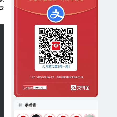
以
云
读者墙