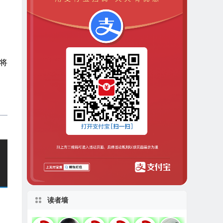
荐将
读者墙