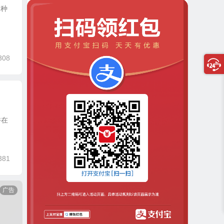
多种
308
许在
381