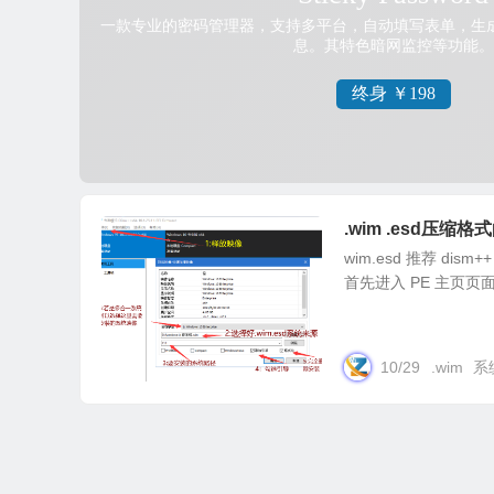
.wim .esd压
wim.esd 推荐 d
首先进入 PE 主页页面 
10/29
.wim
系