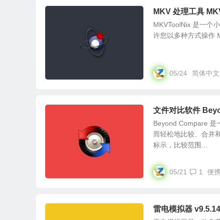
MKV 处理工具 MKV
MKVToolNix 是一个小
许您以多种方式操作 Ma
05/24
简体中文
文件对比软件 Beyon
Beyond Comp
而轻松地比较、合并
标示，比较范围...
05/21
1
便
雷电模拟器 v9.5