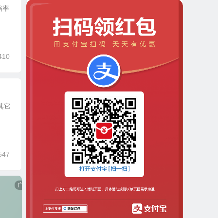
缩率
410
其它
547