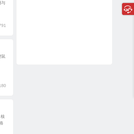
测与
791
键鼠
180
多核
格