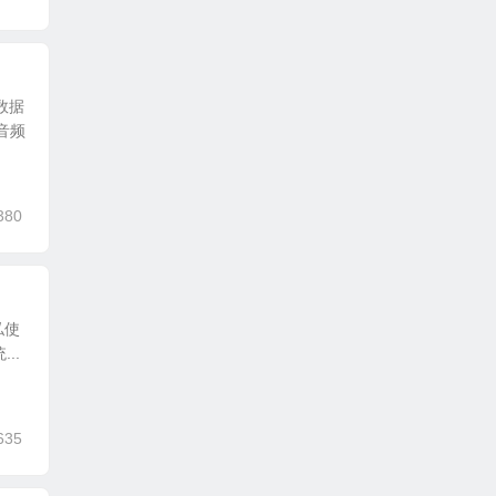
数据
音频
380
私使
..
635