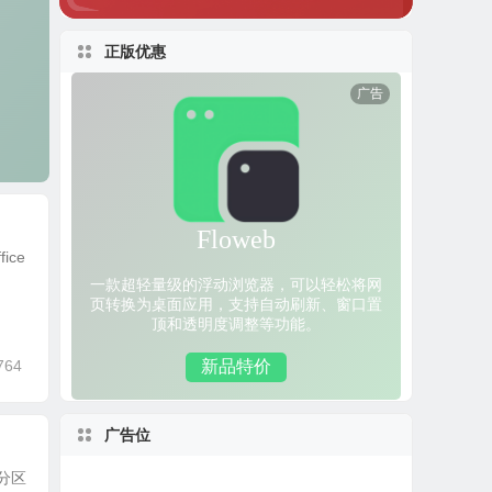
正版优惠
ice
764
广告位
分区