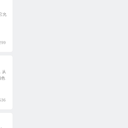
，它允
299
，从
颜色
536