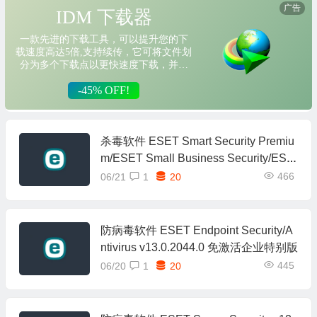
杀毒软件 ESET Smart Security Premiu
m/ESET Small Business Security/ESE
T Security Ultimate v19.1.14.0 特别版
466
06/21
1
20
防病毒软件 ESET Endpoint Security/A
ntivirus v13.0.2044.0 免激活企业特别版
445
06/20
1
20