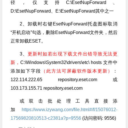
径，仅支持C:\EsetNupForward、
D:\EsetNupForward、E:\EsetNupForward其中之一
2、卸载时右键EsetNupForward托盘图标取消
“开机启动”勾选，删除EsetNupForward文件夹，然后
正常卸载ESET。
3、
更新时如若出现下载文件出错导致无法更
新，
C:\Windows\System32\drivers\etc\ hosts 文件中
添加如下字段
（此方法可屏蔽软件版本更新）
：
122.114.222.65 repository.eset.com 或
103.173.155.71 repository.eset.com
或双击批处理工具直接添
加
https://www.izywang.com/file.html#/f/15076012-
17569820810513-c2381a?p=9556
(访问密码: 9556)