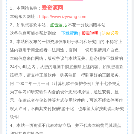
爱资源网
1、本网站名称：
本站永久网址：
https://www.izywang.com
2、如果您喜欢本站，
点击这儿
不花一分钱捐赠本站
这些信息可能会帮助到你：
下载帮助
|
报毒说明
|
进站必看
3、本站所发布的一切资源仅限用于学习和研究目的;不得将上
述内容用于商业或者非法用途，否则，一切后果请用户自负。
本站信息来自网络，版权争议与本站无关。您必须在下载后的
24个小时之内，从您的电脑中彻底删除上述内容。如果您喜欢
该程序，请支持正版软件，购买注册，得到更好的正版服务。
附:二00二年一月一日《计算机软件保护条例》第十七条规定:
为了学习和研究软件内含的设计思想和原理，通过安装、显
示、传输或者存储软件等方式使用软件的，可以不经软件著作
权人许可，不向其支付报酬!鉴于此，也希望大家按此说明研究
软件!
4、本站一切资源不代表本站立场，并不代表本站赞同其观点
和对其真实性负责。