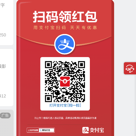
片字
250
级影
412