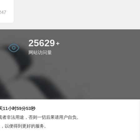
247
31842
+
网站访问量
天11小时59分54秒
或者非法用途，否则一切后果请用户自负。
版，以便得到更好的服务。