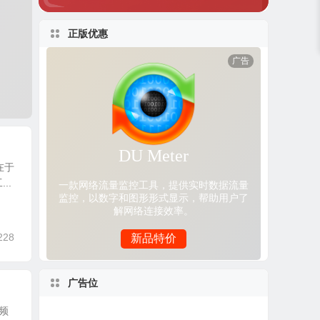
正版优惠
在于
..
228
广告位
视频