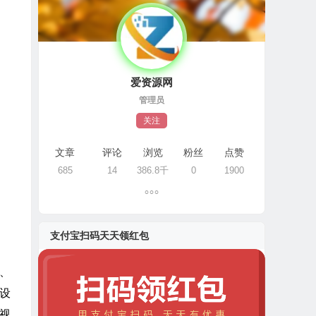
爱资源网
管理员
关注
文章
评论
浏览
粉丝
点赞
685
14
386.8千
0
1900
支付宝扫码天天领红包
、
设
电视