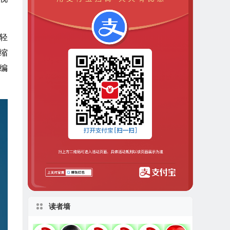
速轻
缩
使编
读者墙