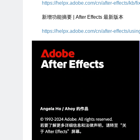
https://helpx.adobe.com/cn/after-effects/kb/f
新增功能摘要 | After Effects 最新版本
https://helpx.adobe.com/cn/after-effects/usi