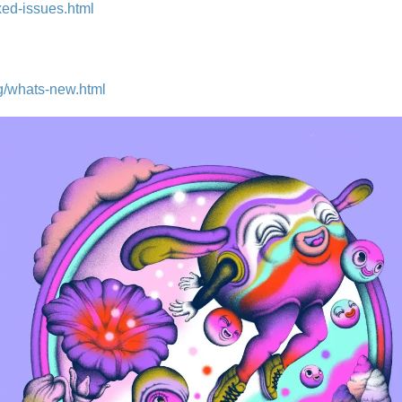
ixed-issues.html
ng/whats-new.html