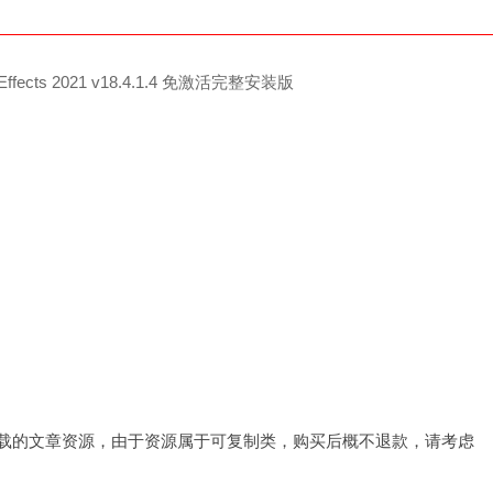
fects 2021 v18.4.1.4 免激活完整安装版
载的文章资源，由于资源属于可复制类，购买后概不退款，请考虑