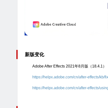
新版变化
Adobe After Effects 2021年8月版（18.4.1）
https://helpx.adobe.com/cn/after-effects/kb/f
https://helpx.adobe.com/cn/after-effects/usi