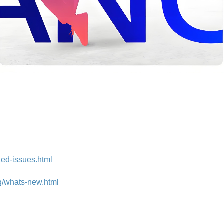
ixed-issues.html
ng/whats-new.html