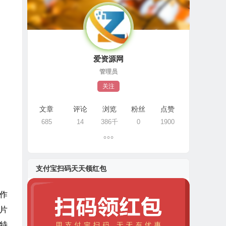
爱资源网
管理员
关注
文章
评论
浏览
粉丝
点赞
685
14
386千
0
1900
支付宝扫码天天领红包
制作
片
频特