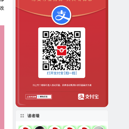
改
读者墙