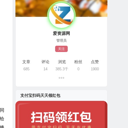
爱资源网
管理员
关注
文章
评论
浏览
粉丝
点赞
685
14
385.3千
0
1900
支付宝扫码天天领红包
协同
给
修