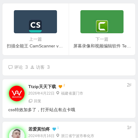
备工具）
上一篇
下一篇
扫描全能王 CamScanner v7.16.0.2604150000 高级特权版 OCR 解锁会员无水印
屏幕录像和视频编辑软件 TechSmith Camtasia 2026（v26.1.1.16676）直装版
3
3
评论
访客
2
F
2
Ttzip天天下载
2026年4月22日
福建省厦门市
回复
css特效加多了，打开站点有点卡哦
1
F
1
若爱莫怕疼
2024年8月16日
浙江省宁波市奉化市