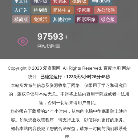
单文件
纯净版
安装版
破解版
Windows
去广告
特别版
简体中文
便携版
办公软件
精简版
免激活
其他软件
图形图像
绿色版
110884
+
网站访问量
Copyright © 2023 爱资源网 All Rights Reserved.
百度地图
网站
统计
.
已稳定运行：1233天8小时26分46秒
本站所发布的信息及资源收集于网络，仅限用于学习和研究目
的，版权争议与本站无关。不得将上述内容用于商业或者非法用
途，否则一切后果请用户自负。
您必须在下载后的24个小时内，从您的电脑中彻底删除上述内
容。如果您喜欢该程序，请支持正版，以便得到更好的服务。
如若本站内容侵犯了您的合法权益，请第一时间与我们联系处
理。