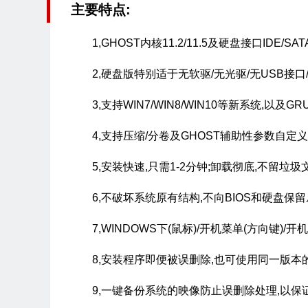
主要特点:
1,GHOST内核11.2/11.5及硬盘接口IDE/
2,硬盘版特别适于无软驱/无光驱/无USB接口
3,支持WIN7/WIN8/WIN10等新系统,以及G
4,支持压缩/分卷及GHOST辅助性参数自定
5,安装快速,只需1-2分钟;卸载彻底,不留垃圾
6,不破坏系统原有结构,不向BIOS和硬盘保
7,WINDOWS下(鼠标)/开机菜单(方向键)/
8,安装程序即便被误删除,也可使用同一版本
9,一键备份系统的映像防止误删除处理,以保