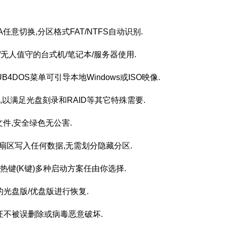
SATA任意切换,分区格式FAT/NTFS自动识别.
/无人值守的台式机/笔记本/服务器使用.
RUB4DOS菜单可引导本地Windows或ISO映像.
义,以满足光盘刻录和RAID等其它特殊需要.
文件,安全绿色无公害.
留扇区写入任何数据,无需划分隐藏分区.
开机热键(K键)多种启动方案任由你选择.
的光盘版/优盘版进行恢复.
证不被误删除或病毒恶意破坏.