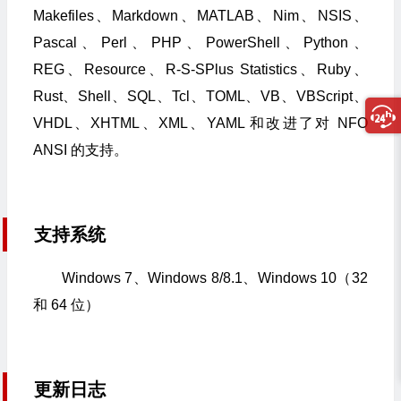
Makefiles、Markdown、MATLAB、Nim、NSIS、
Pascal、Perl、PHP、PowerShell、Python、
REG、Resource、R-S-SPlus Statistics、Ruby、
Rust、Shell、SQL、Tcl、TOML、VB、VBScript、
VHDL、XHTML、XML、YAML 和改进了对 NFO
ANSI 的支持。
支持系统
Windows 7、Windows 8/8.1、Windows 10（32
和 64 位）
更新日志