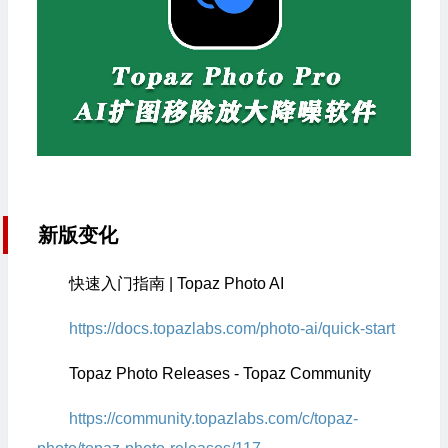
新版变化
快速入门指南 | Topaz Photo AI
https://docs.topazlabs.com/photo-ai/quick-start
Topaz Photo Releases - Topaz Community
https://community.topazlabs.com/c/topaz-