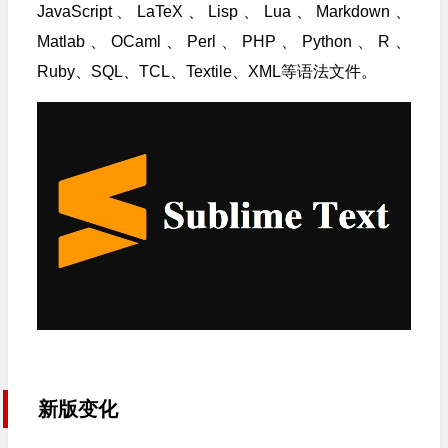
JavaScript、LaTeX、Lisp、Lua、Markdown、
Matlab、OCaml、Perl、PHP、Python、R、
Ruby、SQL、TCL、Textile、XML等语法文件。
新版变化