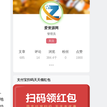
爱资源网
管理员
关注
文章
评论
浏览
粉丝
点赞
685
14
384.4千
0
1900
支付宝扫码天天领红包
此。
地
辑功