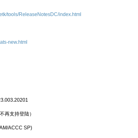
etk/tools/ReleaseNotesDC/index.html
hats-new.html
003.20201
后不再支持登陆）
/ACCC SP)